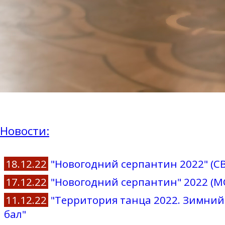
Новости:
18.12.22
"Новогодний серпантин 2022" (С
17.12.22
"Новогодний серпантин" 2022 (М
11.12.22
"Территория танца 2022. Зимний
бал"